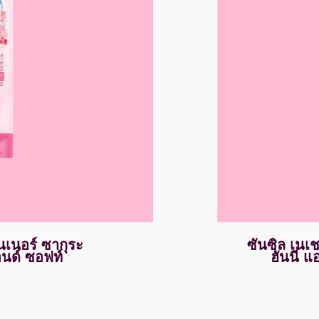
นเนอร์ ซากุระ
ซันซิล เนเ
อนด์ ซอฟท์
ฮันนี่ 