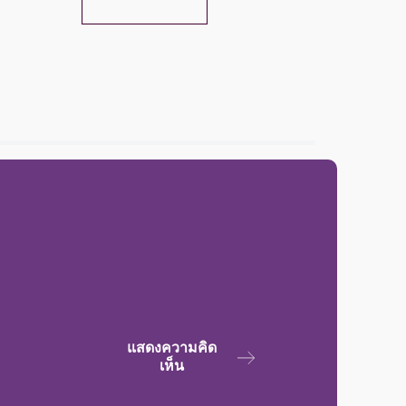
ดูแลผมด้วย<BR>สูตรธรรมชาติ
แสดงความคิด
เห็น