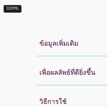
ซัน
ซิล
เน
320ML
เชอ
รัล
แชมพู
ซากุระ
&amp;
รา
ส
เบอร์
รี่
ไชน์
ข้อมูลเพิ่มเติม
แอนด์
ซอฟท์
(แชมพู
ใส)
นี้
คือ
5.0
จาก
5
จาก
เพื่อผลลัพธ์ที่ดียิ่งขึ้น
คะแนน
1
วิธีการใช้