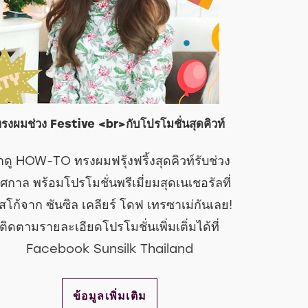
รงผมช่วง Festive <br>กับโปรโมชั่นสุดคิวท์
าดู HOW-TO ทรงผมฟรุ้งฟริ้งสุดคิวท์รับช่วง
ศกาล พร้อมโปรโมชั่นพรีเมี่ยมสุดเนเชอรัลที่
สโก้จาก ซันซิล เคลียร์ โดฟ เทรซาเม่กันเลย!
ติดตามรายละเอียดโปรโมชั่นเพิ่มเติ่มได้ที่
Facebook Sunsilk Thailand
DISCOVER MORE ABOUT ทรงผมช่วง FESTI
ข้อมูลเพิ่มเติม