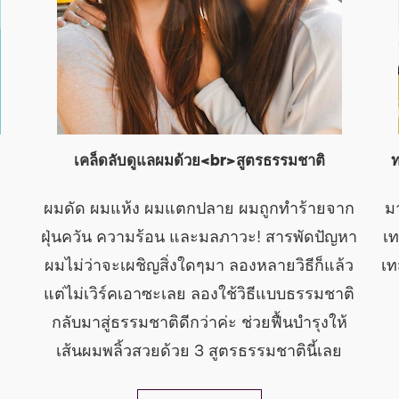
เคล็ดลับดูแลผมด้วย<br>สูตรธรรมชาติ
ท
ผมดัด ผมแห้ง ผมแตกปลาย ผมถูกทำร้ายจาก
ม
 SUNSILK + GIRL RISING
ฝุ่นควัน ความร้อน และมลภาวะ! สารพัดปัญหา
เท
ผมไม่ว่าจะเผชิญสิ่งใดๆมา ลองหลายวิธีก็แล้ว
เท
แต่ไม่เวิร์คเอาซะเลย ลองใช้วิธีแบบธรรมชาติ
กลับมาสู่ธรรมชาติดีกว่าค่ะ ช่วยฟื้นบำรุงให้
เส้นผมพลิ้วสวยด้วย 3 สูตรธรรมชาตินี้เลย