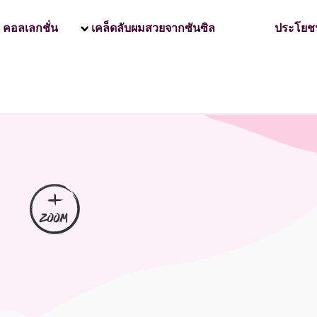
คอลเลกชั่น
เคล็ดลับผมสวยจากซันซิล
ประโยชน์
ซันซิล เนเชอรัล แชมพู ซากุระ & ราสเบอร์รี่ ไชน
ลิตภัณฑ์สำหรับผมของคุณ