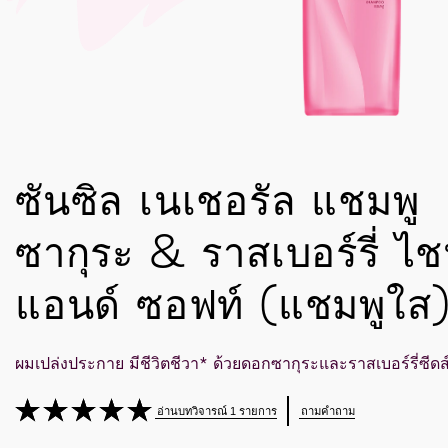
ซันซิล เนเชอรัล แชมพู
ซากุระ & ราสเบอร์รี่ ไช
แอนด์ ซอฟท์ (แชมพูใส)
ผมเปล่งประกาย มีชีวิตชีวา* ด้วยดอกซากุระและราสเบอร์รี่ซีดส
อ่านบทวิจารณ์ 1 รายการ
ถามคำถาม
คะแนน
เฉลี่ย
ของ