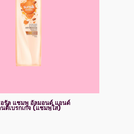
ชอรัล แชมพู อัลมอนด์ แอนด์
แอนตี้เบรกเกจ (แชมพูใส)
ไม่มี
การ
ให้
คะแนน