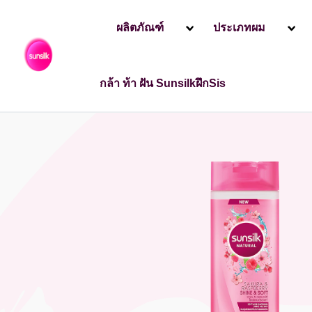
ผลิตภัณฑ์
ประเภทผม
ซันซิล ประเทศไทย
Products
ผลิตภัณฑ์
แชมพู: ค้นหาผ
กล้า ท้า ฝัน SunsilkฝึกSis