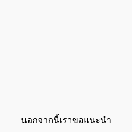
i
l
a
n
d
DISCOVER MORE ABOUT ทรงผมช่วง FESTIV
ข้อมูล
เพิ่ม
เติม
บทวิจารณ์ ()
คำถาม