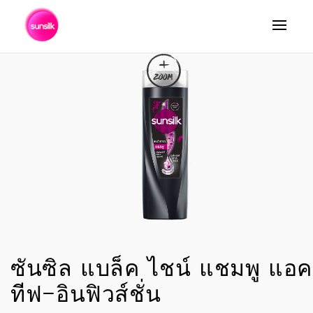
ค้นหา
ซันซิล แบล็ค ไชน์ แชมพู แอค
ทีฟ-อินฟิวส์ชั่น