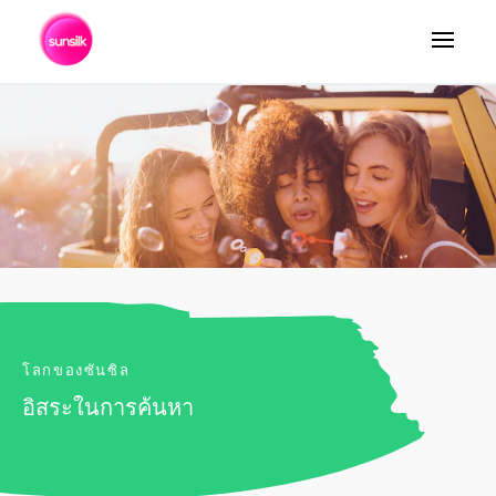
ค้นหา
โลกของซันซิล
อิสระในการค้นหา