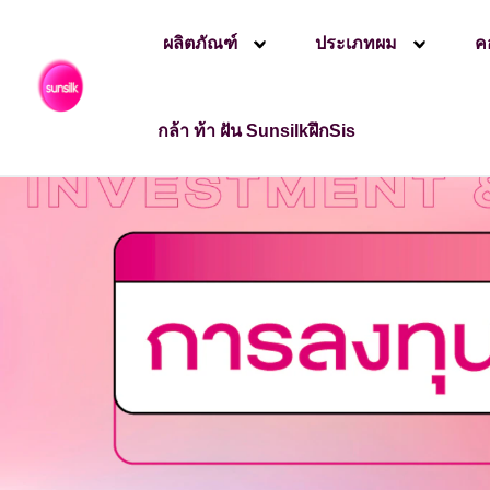
ผลิตภัณฑ์
ประเภทผม
ค
การลงทุนและการตลาด
ซันซิล ประเทศไทย
SunsilkSkillLane
กล้า ท้า ฝัน SunsilkฝึกSis