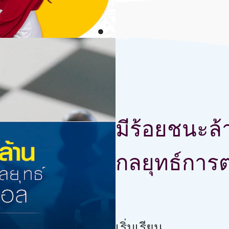
มีร้อยชนะล
กลยุทธ์การ
link มีร้อยชนะล้าน ด้วยการวา
เริ่มเรียน