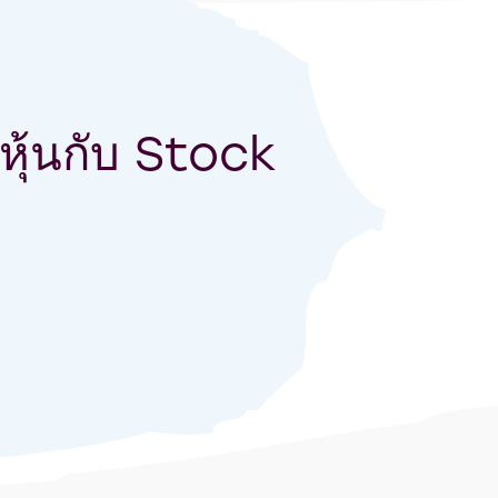
นหุ้นกับ Stock
k JourNoey