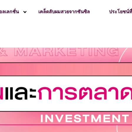
อลเลกชั่น
เคล็ดลับผมสวยจากซันซิล
ประโยชน์ที