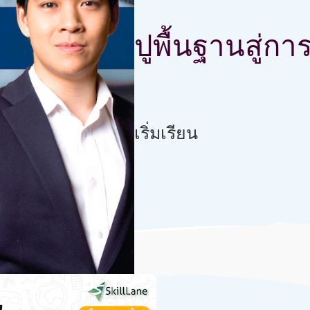
ปูพื้นฐานสู่กา
link ปูพื้นฐานสู่การลงทุนเบื้องต้น
เริ่มเรียน